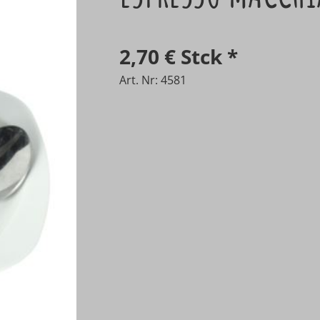
2,70 €
Stck
*
Art. Nr: 4581