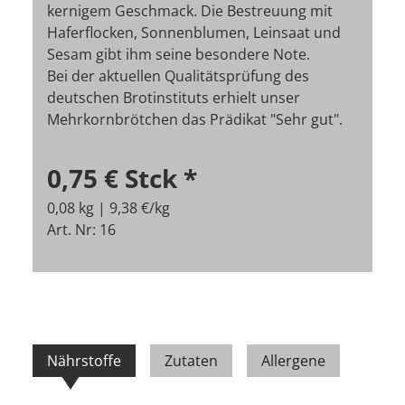
kernigem Geschmack. Die Bestreuung mit
Haferflocken, Sonnenblumen, Leinsaat und
Sesam gibt ihm seine besondere Note.
Bei der aktuellen Qualitätsprüfung des
deutschen Brotinstituts erhielt unser
Mehrkornbrötchen das Prädikat "Sehr gut".
0,75 €
Stck
*
0,08 kg | 9,38 €/kg
Art. Nr: 16
Nährstoffe
Zutaten
Allergene