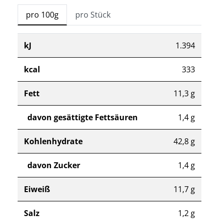
pro 100g
pro Stück
kJ
1.394
kcal
333
Fett
11,3 g
davon gesättigte Fettsäuren
1,4 g
Kohlenhydrate
42,8 g
davon Zucker
1,4 g
Eiweiß
11,7 g
Salz
1,2 g