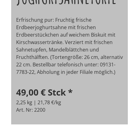
Erfrischung pur: Fruchtig frische
Erdbeerjoghurtsahne mit frischen
Erdbeerstückchen auf weichem Biskuit mit
Kirschwassertränke. Verziert mit frischen
Sahnetupfen, Mandelblättchen und
Fruchthälften. (Tortengröße: 26 cm, alternativ
22 cm.
Bestellbar telefonisch unter: 09131-
7783-22, Abholung in jeder Filiale möglich.)
49,00 €
Stck
*
2,25 kg | 21,78 €/kg
Art. Nr: 2200