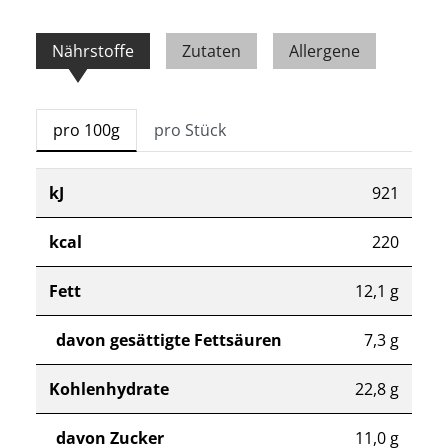
Nährstoffe
Zutaten
Allergene
pro 100g
pro Stück
kJ
921
kcal
220
Fett
12,1 g
davon gesättigte Fettsäuren
7,3 g
Kohlenhydrate
22,8 g
davon Zucker
11,0 g