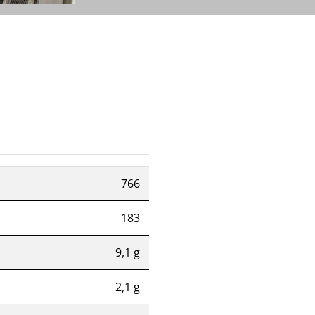
766
183
9,1 g
2,1 g