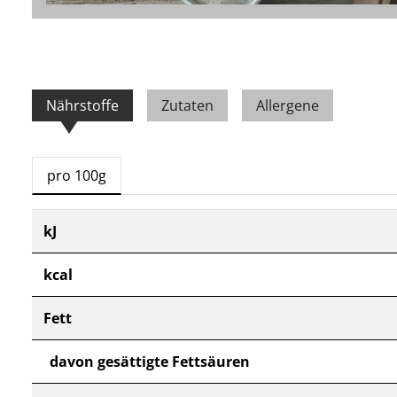
Nährstoffe
Zutaten
Allergene
pro 100g
kJ
kcal
Fett
davon gesättigte Fettsäuren