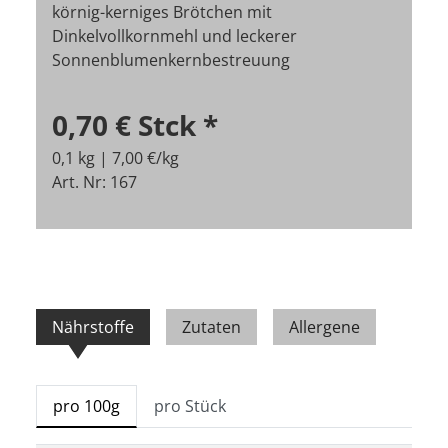
körnig-kerniges Brötchen mit
Dinkelvollkornmehl und leckerer
Sonnenblumenkernbestreuung
0,70 €
Stck
*
0,1 kg | 7,00 €/kg
Art. Nr: 167
Nährstoffe
Zutaten
Allergene
pro 100g
pro Stück