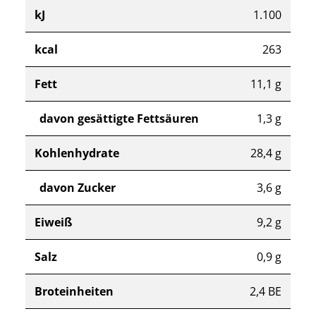
kJ
1.100
kcal
263
Fett
11,1 g
davon gesättigte Fettsäuren
1,3 g
Kohlenhydrate
28,4 g
davon Zucker
3,6 g
Eiweiß
9,2 g
Salz
0,9 g
Broteinheiten
2,4 BE