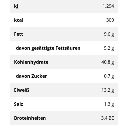
kJ
1.294
kcal
309
Fett
9,6 g
davon gesättigte Fettsäuren
5,2 g
Kohlenhydrate
40,8 g
davon Zucker
0,7 g
Eiweiß
13,2 g
Salz
1,3 g
Broteinheiten
3,4 BE