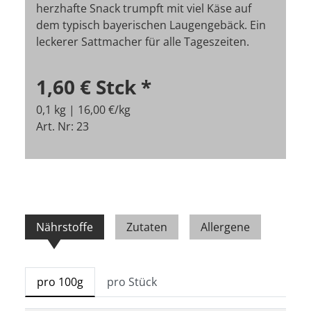
herzhafte Snack trumpft mit viel Käse auf
dem typisch bayerischen Laugengebäck. Ein
leckerer Sattmacher für alle Tageszeiten.
1,60 €
Stck
*
0,1 kg | 16,00 €/kg
Art. Nr: 23
Nährstoffe
Zutaten
Allergene
pro 100g
pro Stück