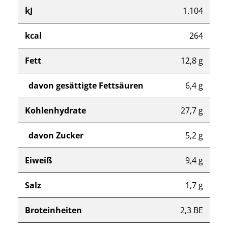
kJ
1.104
kcal
264
Fett
12,8 g
davon gesättigte Fettsäuren
6,4 g
Kohlenhydrate
27,7 g
davon Zucker
5,2 g
Eiweiß
9,4 g
Salz
1,7 g
Broteinheiten
2,3 BE