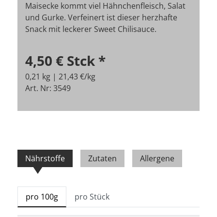
Maisecke kommt viel Hähnchenfleisch, Salat
und Gurke. Verfeinert ist dieser herzhafte
Snack mit leckerer Sweet Chilisauce.
4,50 €
Stck
*
0,21 kg | 21,43 €/kg
Art. Nr: 3549
Nährstoffe
Zutaten
Allergene
pro 100g
pro Stück