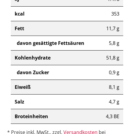
kcal
353
Fett
11,7 g
davon gesättigte Fettsäuren
5,8 g
Kohlenhydrate
51,8 g
davon Zucker
0,9 g
Eiweiß
8,1 g
Salz
4,7 g
Broteinheiten
4,3 BE
* Preise inkl. MwSt., zzgl.
Versandkosten
bei