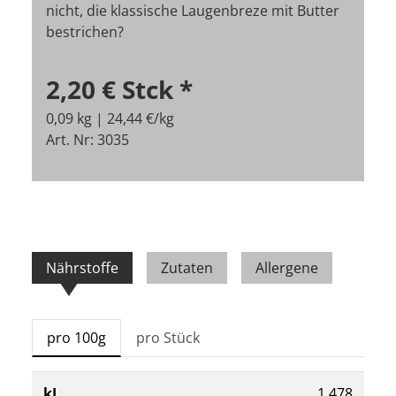
nicht, die klassische Laugenbreze mit Butter
bestrichen?
2,20 €
Stck
*
0,09 kg | 24,44 €/kg
Art. Nr: 3035
Nährstoffe
Zutaten
Allergene
pro 100g
pro Stück
kJ
1.478