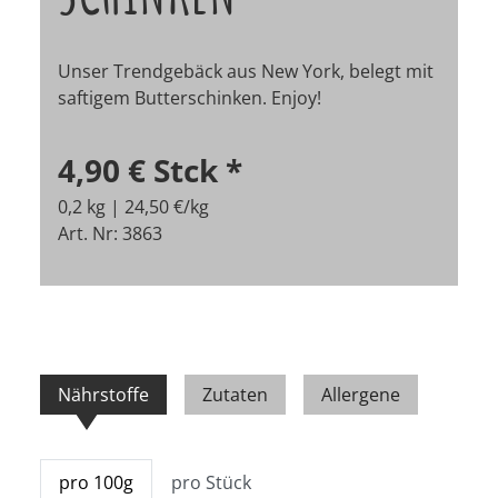
Unser Trendgebäck aus New York, belegt mit
saftigem Butterschinken. Enjoy!
4,90 €
Stck
*
0,2 kg | 24,50 €/kg
Art. Nr: 3863
Nährstoffe
Zutaten
Allergene
pro 100g
pro Stück