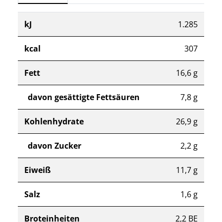
kJ
1.285
kcal
307
Fett
16,6 g
davon gesättigte Fettsäuren
7,8 g
Kohlenhydrate
26,9 g
davon Zucker
2,2 g
Eiweiß
11,7 g
Salz
1,6 g
Broteinheiten
2,2 BE