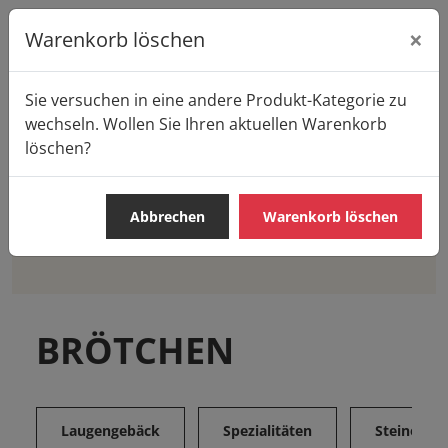
×
Warenkorb löschen
Sie versuchen in eine andere Produkt-Kategorie zu
Startseite
Produkte
Casa Pane
BRÖTCHEN
wechseln. Wollen Sie Ihren aktuellen Warenkorb
löschen?
Abbrechen
Warenkorb löschen
BROTE
BRÖTCHEN
SÜSSE TEILCHEN
IMBIS
BRÖTCHEN
Laugengebäck
Spezialitäten
Steinofen