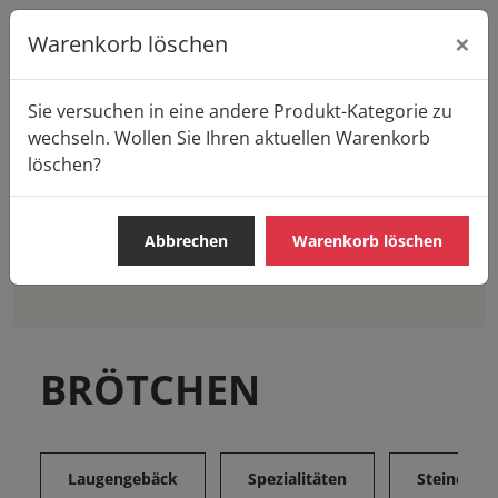
×
Warenkorb löschen
Sie versuchen in eine andere Produkt-Kategorie zu
Startseite
Produkte
Casa Pane
BRÖTCHEN
wechseln. Wollen Sie Ihren aktuellen Warenkorb
löschen?
Abbrechen
Warenkorb löschen
BROTE
BRÖTCHEN
SÜSSE TEILCHEN
IMBIS
BRÖTCHEN
Laugengebäck
Spezialitäten
Steinofen