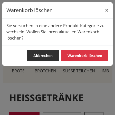
×
Warenkorb löschen
Sie versuchen in eine andere Produkt-Kategorie zu
Startseite
Produkte
Casa Pane
wechseln. Wollen Sie Ihren aktuellen Warenkorb
HEISSGETRÄNKE
Kaffee
löschen?
Abbrechen
Warenkorb löschen
BROTE
BRÖTCHEN
SÜSSE TEILCHEN
IMBIS
HEISSGETRÄNKE