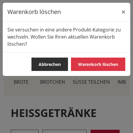
×
Warenkorb löschen
Sie versuchen in eine andere Produkt-Kategorie zu
Startseite
Produkte
Casa Pane
wechseln. Wollen Sie Ihren aktuellen Warenkorb
HEISSGETRÄNKE
Tee
löschen?
Abbrechen
Warenkorb löschen
BROTE
BRÖTCHEN
SÜSSE TEILCHEN
IMBIS
HEISSGETRÄNKE