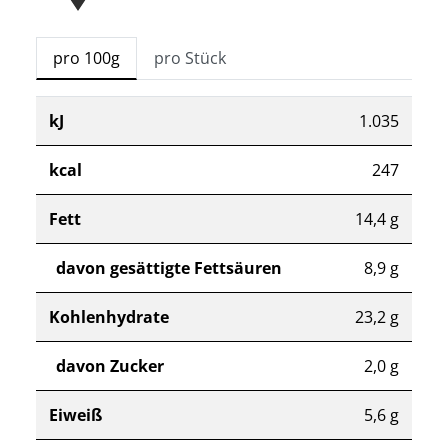
pro 100g
pro Stück
kJ
1.035
kcal
247
Fett
14,4 g
davon gesättigte Fettsäuren
8,9 g
Kohlenhydrate
23,2 g
davon Zucker
2,0 g
Eiweiß
5,6 g