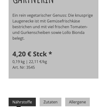
Ein rein vegetarischer Genuss: Die knusprige
Laugenecke ist mit Gemüsefrischkäse
bestrichen und mit viel frischen Tomaten-
und Gurkenscheiben sowie Lollo Bionda
belegt.
4,20 €
Stck
*
0,19 kg | 22,11 €/kg
Art. Nr: 3545
Nährstoffe
Zutaten
Allergene