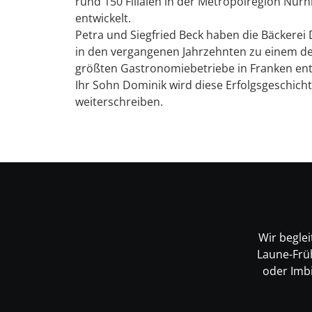
rund 150 Filialen in der Metropolregion Nür
entwickelt.
Petra und Siegfried Beck haben die Bäckerei 
in den vergangenen Jahrzehnten zu einem d
größten Gastronomiebetriebe in Franken ent
Ihr Sohn Dominik wird diese Erfolgsgeschich
weiterschreiben.
Wir beglei
Laune-Früh
oder Imbi