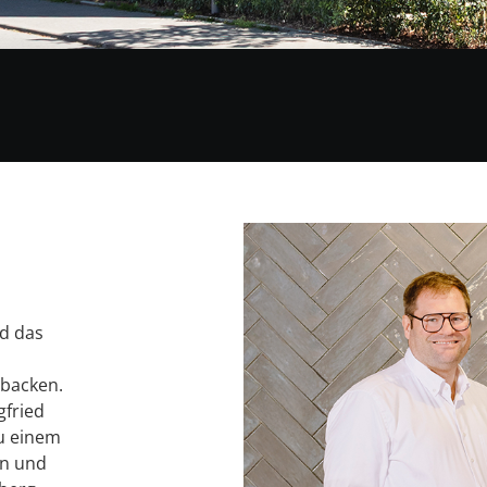
d das
 backen.
gfried
zu einem
rn und