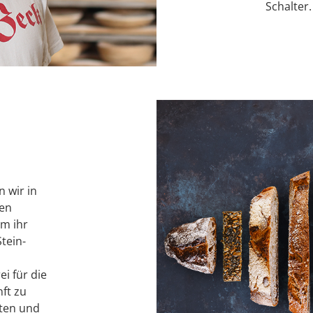
Schalter.
 wir in
nen
um ihr
tein-
i für die
ft zu
lten und