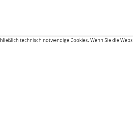
ließlich technisch notwendige Cookies. Wenn Sie die Websi
Produkte bestellen
Produkte
Zahlungsbedingungen &
Brote
Brötchen
Süßes
Versand