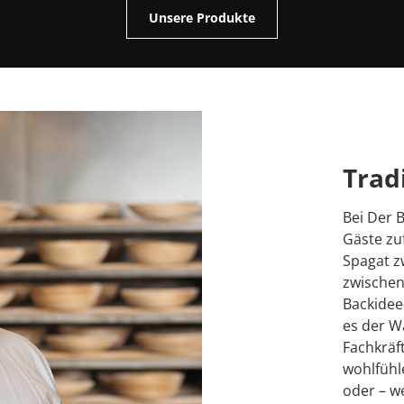
Unsere Produkte
Trad
Bei Der B
Gäste zu
Spagat z
zwischen
Backidee
es der W
Fachkräft
wohlfühl
oder – w