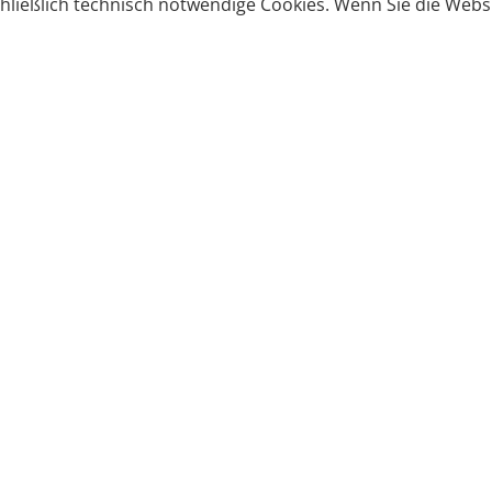
ließlich technisch notwendige Cookies. Wenn Sie die Websi
Produkte bestellen
Produkte
Zahlungsbedingungen &
Brote
Brötchen
Süßes
Versand
Imbiss & Snacks
Torten
Widerrufsrecht
Frühstück