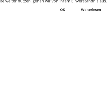
te weiter nutzen, gehen wir von Ihrem Einverständnis aus.
OK
Weiterlesen
Karriere
Folge uns auf
Stellenangebote
Ausbildung
Zahlungsarten