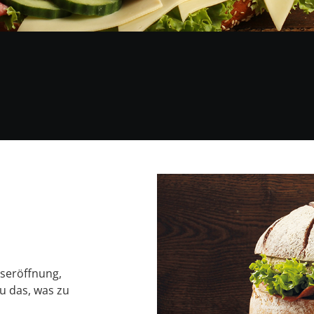
tseröffnung,
au das, was zu