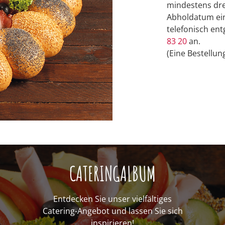
mindestens dre
Abholdatum ein
telefonisch ent
83 20
an.
(Eine Bestellung
CATERINGALBUM
Entdecken Sie unser vielfältiges
Catering-Angebot und lassen Sie sich
inspirieren!