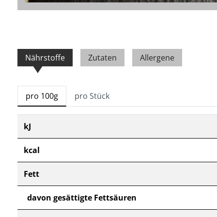
Nährstoffe
Zutaten
Allergene
pro 100g
pro Stück
kJ
kcal
Fett
davon gesättigte Fettsäuren