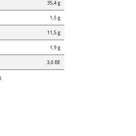
35,4 g
1,5 g
11,5 g
1,9 g
3,0 BE
.