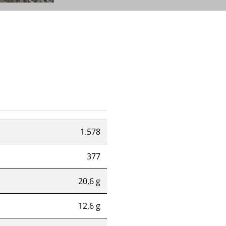
1.578
377
20,6 g
12,6 g