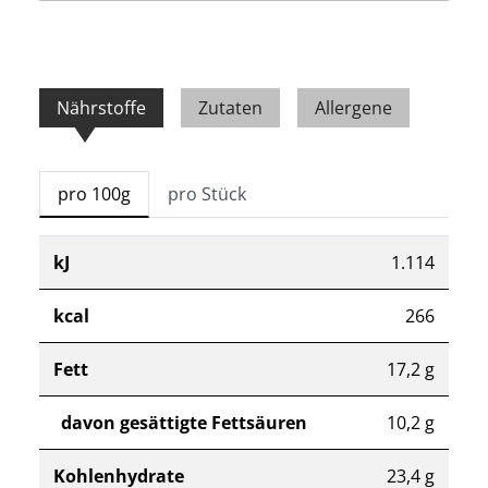
Nährstoffe
Zutaten
Allergene
pro 100g
pro Stück
kJ
1.114
kcal
266
Fett
17,2 g
davon gesättigte Fettsäuren
10,2 g
Kohlenhydrate
23,4 g