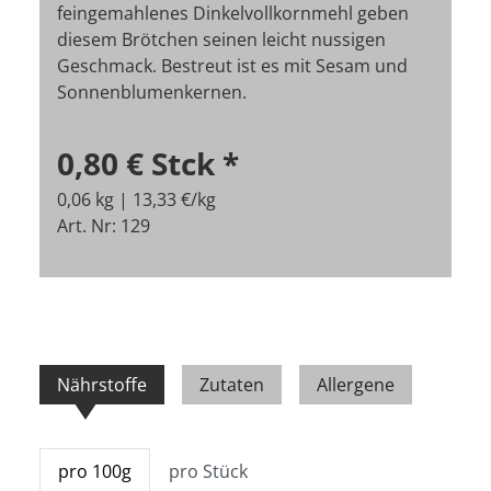
feingemahlenes Dinkelvollkornmehl geben
diesem Brötchen seinen leicht nussigen
Geschmack. Bestreut ist es mit Sesam und
Sonnenblumenkernen.
0,80 €
Stck
*
0,06 kg | 13,33 €/kg
Art. Nr: 129
Nährstoffe
Zutaten
Allergene
pro 100g
pro Stück