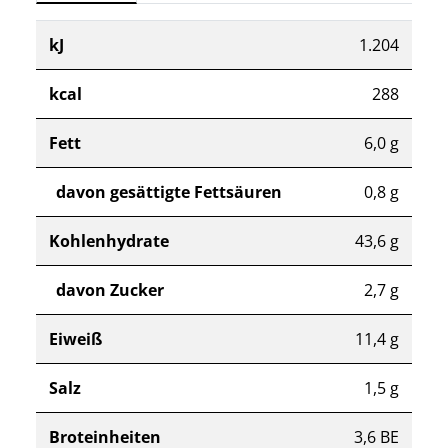
kJ
1.204
kcal
288
Fett
6,0 g
davon gesättigte Fettsäuren
0,8 g
Kohlenhydrate
43,6 g
davon Zucker
2,7 g
Eiweiß
11,4 g
Salz
1,5 g
Broteinheiten
3,6 BE