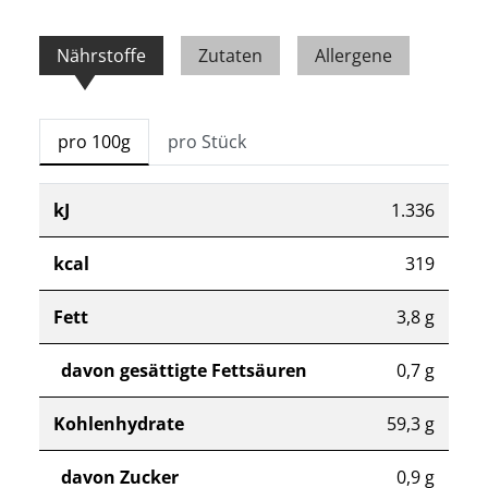
Nährstoffe
Zutaten
Allergene
pro 100g
pro Stück
kJ
1.336
kcal
319
Fett
3,8 g
davon gesättigte Fettsäuren
0,7 g
Kohlenhydrate
59,3 g
davon Zucker
0,9 g