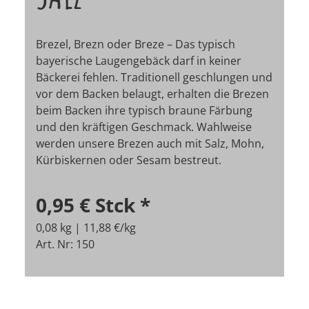
Brezel, Brezn oder Breze – Das typisch
bayerische Laugengebäck darf in keiner
Bäckerei fehlen. Traditionell geschlungen und
vor dem Backen belaugt, erhalten die Brezen
beim Backen ihre typisch braune Färbung
und den kräftigen Geschmack. Wahlweise
werden unsere Brezen auch mit Salz, Mohn,
Kürbiskernen oder Sesam bestreut.
0,95 €
Stck
*
0,08 kg | 11,88 €/kg
Art. Nr: 150