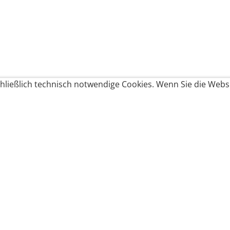
ließlich technisch notwendige Cookies. Wenn Sie die Websi
Produkte bestellen
Produkte
Zahlungsbedingungen &
Brote
Brötchen
Süßes