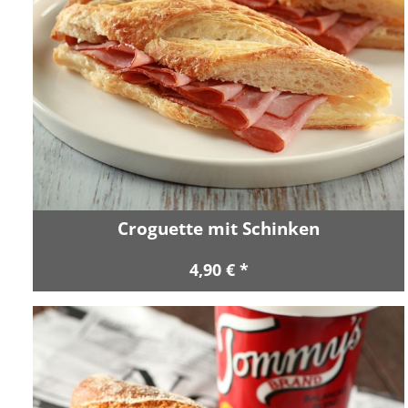
Croguette mit Schinken
4,90 € *