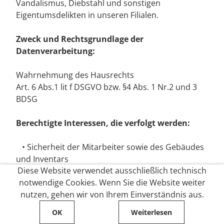
Vandalismus, Diebstahl und sonstigen
Eigentumsdelikten in unseren Filialen.
Zweck und Rechtsgrundlage der
Datenverarbeitung:
Wahrnehmung des Hausrechts
Art. 6 Abs.1 lit f DSGVO bzw. §4 Abs. 1 Nr.2 und 3
BDSG
Berechtigte Interessen, die verfolgt werden:
• Sicherheit der Mitarbeiter sowie des Gebäudes
und Inventars
Diese Website verwendet ausschließlich technisch
• Verhinderung und Aufdeckung von Straftaten
notwendige Cookies. Wenn Sie die Website weiter
gegen Personen oder Eigentum einschließlich der
nutzen, gehen wir von Ihrem Einverständnis aus.
• Beweissicherung zur Unterstützung der
Strafverfolgung bzw. Geltendmachung
OK
Weiterlesen
zivilrechtlicher Ansprüche.