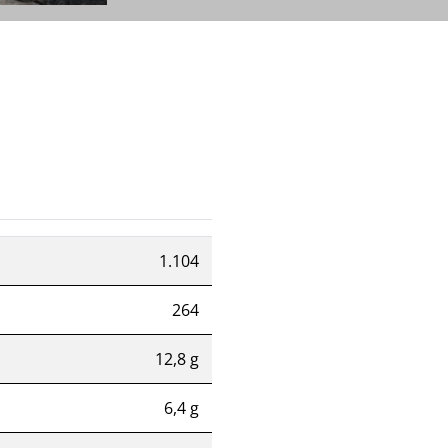
1.104
264
12,8 g
6,4 g