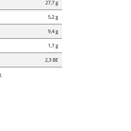
27,7 g
5,2 g
9,4 g
1,7 g
2,3 BE
.