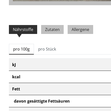
Nährstoffe
Zutaten
Allergene
pro 100g
pro Stück
kJ
kcal
Fett
davon gesättigte Fettsäuren