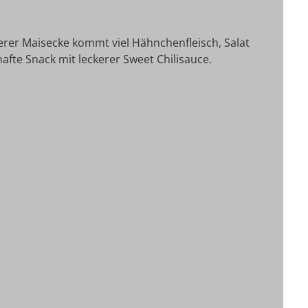
erer Maisecke kommt viel Hähnchenfleisch, Salat
hafte Snack mit leckerer Sweet Chilisauce.