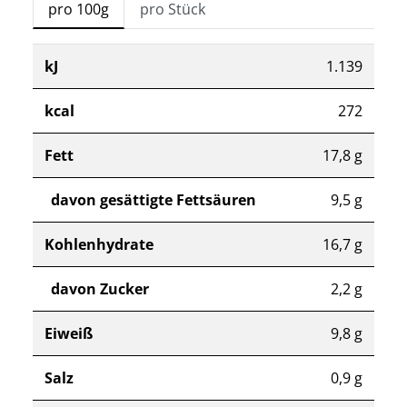
pro 100g
pro Stück
kJ
1.139
kcal
272
Fett
17,8 g
davon gesättigte Fettsäuren
9,5 g
Kohlenhydrate
16,7 g
davon Zucker
2,2 g
Eiweiß
9,8 g
Salz
0,9 g