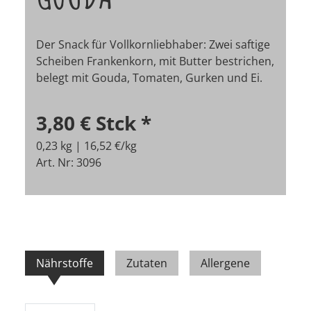
Der Snack für Vollkornliebhaber: Zwei saftige
Scheiben Frankenkorn, mit Butter bestrichen,
belegt mit Gouda, Tomaten, Gurken und Ei.
3,80 €
Stck
*
0,23 kg | 16,52 €/kg
Art. Nr: 3096
Nährstoffe
Zutaten
Allergene