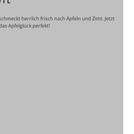
chmeckt herrlich frisch nach Äpfeln und Zimt. Jetzt
as Apfelglück perfekt!