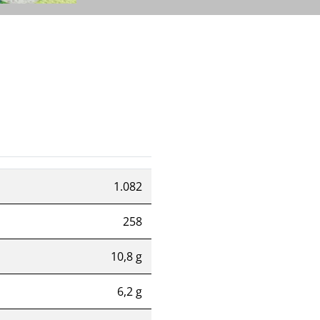
1.082
258
10,8 g
6,2 g