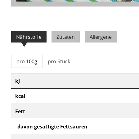
Nährstoffe
Zutaten
Allergene
pro 100g
pro Stück
kJ
kcal
Fett
davon gesättigte Fettsäuren