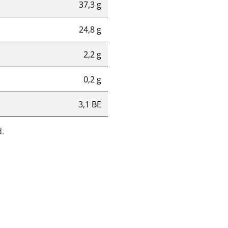
37,3 g
24,8 g
2,2 g
0,2 g
3,1 BE
.