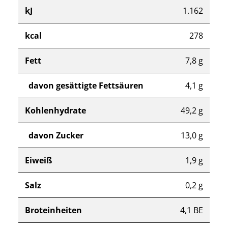
kJ
1.162
kcal
278
Fett
7,8 g
davon gesättigte Fettsäuren
4,1 g
Kohlenhydrate
49,2 g
davon Zucker
13,0 g
Eiweiß
1,9 g
Salz
0,2 g
Broteinheiten
4,1 BE