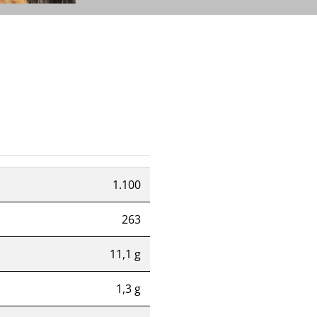
1.100
263
11,1 g
1,3 g