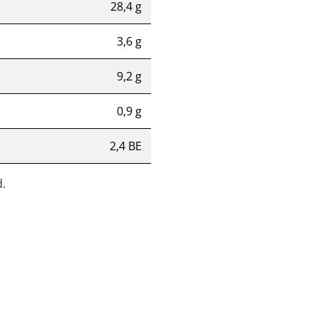
28,4 g
3,6 g
9,2 g
0,9 g
2,4 BE
.