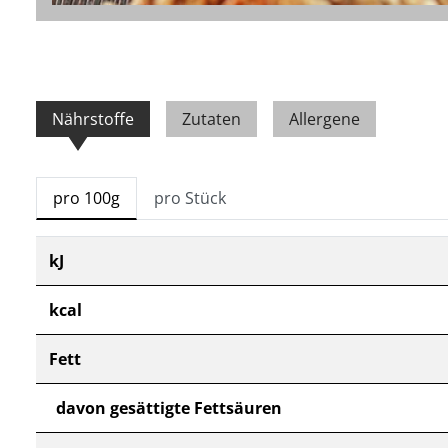
Nährstoffe
Zutaten
Allergene
pro 100g
pro Stück
kJ
kcal
Fett
davon gesättigte Fettsäuren