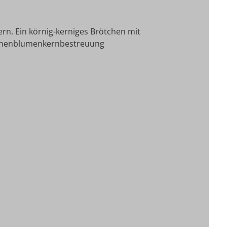
ern. Ein körnig-kerniges Brötchen mit
onnenblumenkernbestreuung