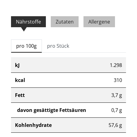
Nährstoffe
Zutaten
Allergene
pro 100g
pro Stück
kJ
1.298
kcal
310
Fett
3,7 g
davon gesättigte Fettsäuren
0,7 g
Kohlenhydrate
57,6 g