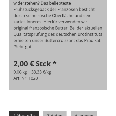
widerstehen? Das beliebteste
Frühstücksgebäck der Franzosen besticht
durch seine rösche Oberfläche und sein
zartes Inneres. Hierfür verwenden wir
original französische Butter! Bei der aktuellen
Qualitätsprüfung des deutschen Brotinstituts
erhielten unser Buttercroissant das Prädikat
"Sehr gut".
2,00 €
Stck
*
0,06 kg | 33,33 €/kg
Art. Nr: 1020
Nährstoffe
Zutaten
Allergene