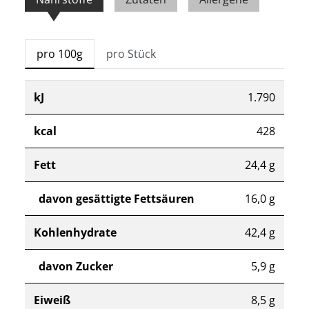
pro 100g
pro Stück
kJ
1.790
kcal
428
Fett
24,4 g
davon gesättigte Fettsäuren
16,0 g
Kohlenhydrate
42,4 g
davon Zucker
5,9 g
Eiweiß
8,5 g