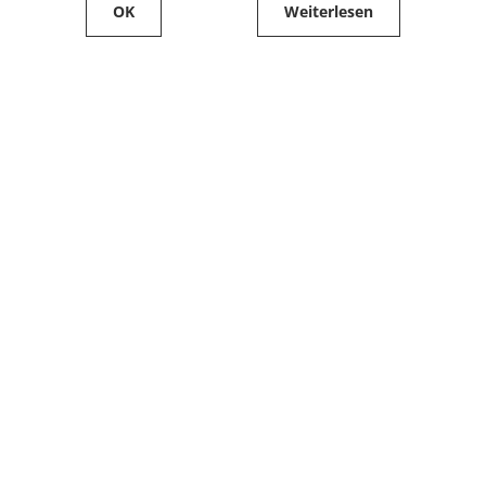
OK
Weiterlesen
Service
Filialfinder
Kontakt
FAQ
Produkte bestellen