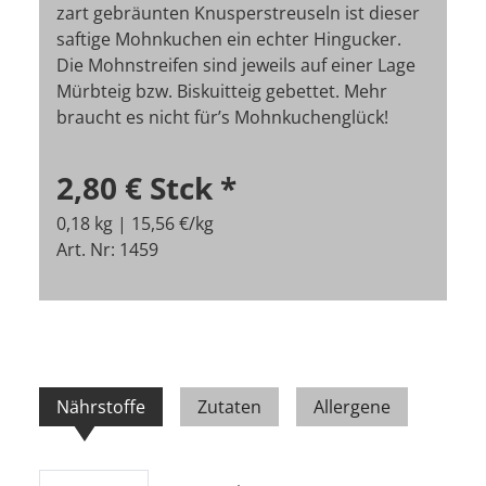
zart gebräunten Knusperstreuseln ist dieser
saftige Mohnkuchen ein echter Hingucker.
Die Mohnstreifen sind jeweils auf einer Lage
Mürbteig bzw. Biskuitteig gebettet. Mehr
braucht es nicht für’s Mohnkuchenglück!
2,80 €
Stck
*
0,18 kg | 15,56 €/kg
Art. Nr: 1459
Nährstoffe
Zutaten
Allergene