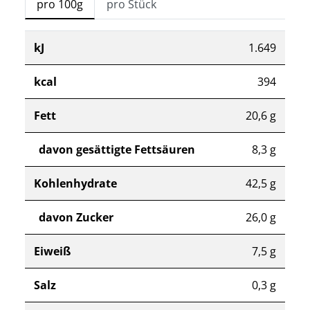
pro 100g
pro Stück
kJ
1.649
kcal
394
Fett
20,6 g
davon gesättigte Fettsäuren
8,3 g
Kohlenhydrate
42,5 g
davon Zucker
26,0 g
Eiweiß
7,5 g
Salz
0,3 g