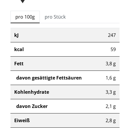
pro 100g
pro Stück
kJ
247
kcal
59
Fett
3,8 g
davon gesättigte Fettsäuren
1,6 g
Kohlenhydrate
3,3 g
davon Zucker
2,1 g
Eiweiß
2,8 g