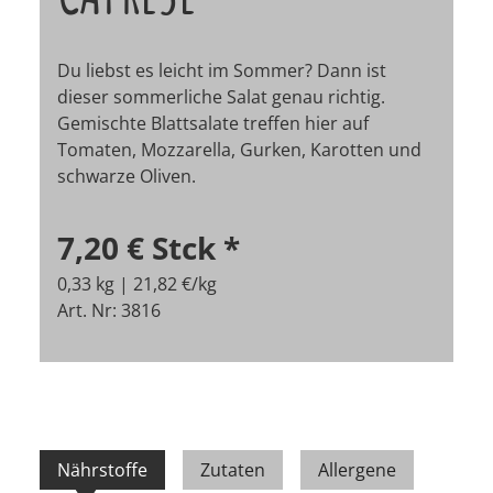
Du liebst es leicht im Sommer? Dann ist
dieser sommerliche Salat genau richtig.
Gemischte Blattsalate treffen hier auf
Tomaten, Mozzarella, Gurken, Karotten und
schwarze Oliven.
7,20 €
Stck
*
0,33 kg | 21,82 €/kg
Art. Nr: 3816
Nährstoffe
Zutaten
Allergene