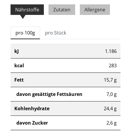
Nährstoffe
Zutaten
Allergene
pro 100g
pro Stück
kJ
1.186
kcal
283
Fett
15,7 g
davon gesättigte Fettsäuren
7,0 g
Kohlenhydrate
24,4 g
davon Zucker
2,6 g