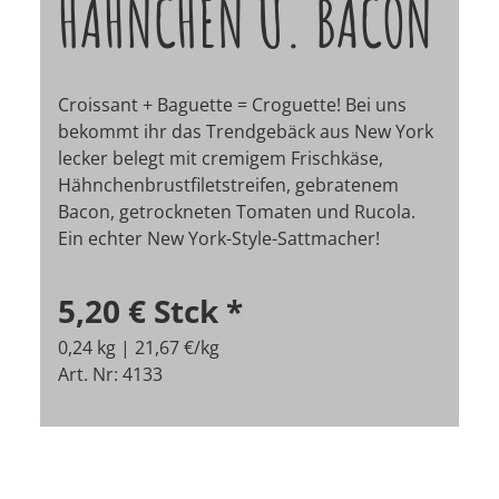
HÄHNCHEN U. BACON
Croissant + Baguette = Croguette! Bei uns
bekommt ihr das Trendgebäck aus New York
lecker belegt mit cremigem Frischkäse,
Hähnchenbrustfiletstreifen, gebratenem
Bacon, getrockneten Tomaten und Rucola.
Ein echter New York-Style-Sattmacher!
5,20 €
Stck
*
0,24 kg | 21,67 €/kg
Art. Nr: 4133