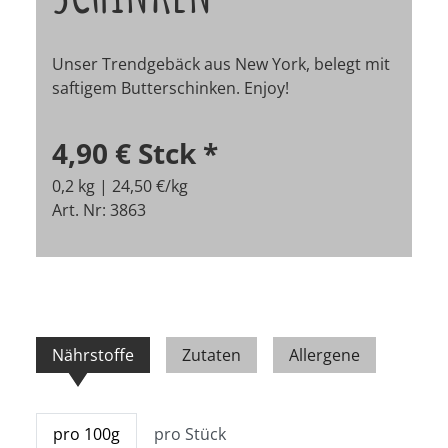
Unser Trendgebäck aus New York, belegt mit
saftigem Butterschinken. Enjoy!
4,90 €
Stck
*
0,2 kg | 24,50 €/kg
Art. Nr: 3863
Nährstoffe
Zutaten
Allergene
pro 100g
pro Stück