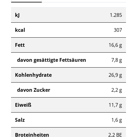
kJ
1.285
kcal
307
Fett
16,6 g
davon gesättigte Fettsäuren
7,8 g
Kohlenhydrate
26,9 g
davon Zucker
2,2 g
Eiweiß
11,7 g
Salz
1,6 g
Broteinheiten
2,2 BE