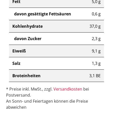
Fett
5,0 g
davon gesättigte Fettsäuren
0,6 g
Kohlenhydrate
37,0 g
davon Zucker
2,3 g
Eiweiß
9,1 g
Salz
1,3 g
Broteinheiten
3,1 BE
* Preise inkl. MwSt., zzgl.
Versandkosten
bei
Postversand.
An Sonn- und Feiertagen können die Preise
abweichen