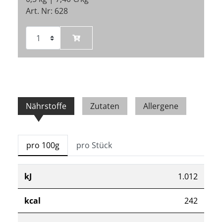
Art. Nr: 628
Nährstoffe
Zutaten
Allergene
pro 100g
pro Stück
kJ
1.012
kcal
242