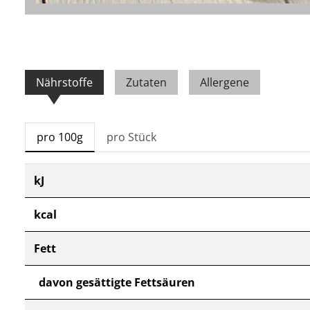
Nährstoffe
Zutaten
Allergene
pro 100g
pro Stück
kJ
kcal
Fett
davon gesättigte Fettsäuren