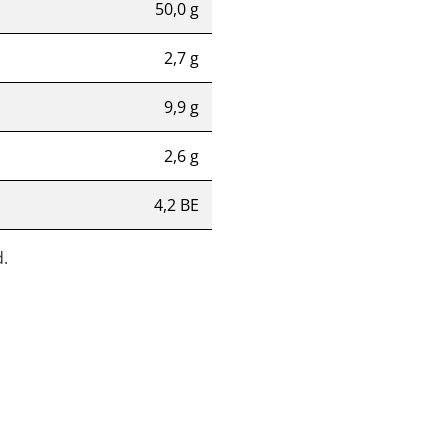
50,0 g
2,7 g
9,9 g
2,6 g
4,2 BE
.