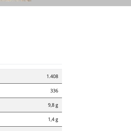
1.408
336
9,8 g
1,4 g