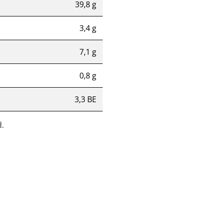
39,8 g
3,4 g
7,1 g
0,8 g
3,3 BE
.