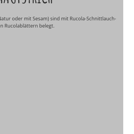
Natur oder mit Sesam) sind mit Rucola-Schnittlauch-
n Rucolablättern belegt.