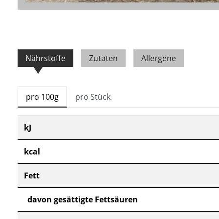
Nährstoffe
Zutaten
Allergene
pro 100g
pro Stück
kJ
kcal
Fett
davon gesättigte Fettsäuren