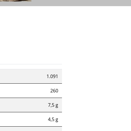
1.091
260
7,5 g
4,5 g