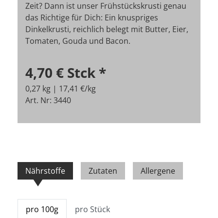
Zeit? Dann ist unser Frühstückskrusti genau
das Richtige für Dich: Ein knuspriges
Dinkelkrusti, reichlich belegt mit Butter, Eier,
Tomaten, Gouda und Bacon.
4,70 €
Stck
*
0,27 kg | 17,41 €/kg
Art. Nr: 3440
Nährstoffe
Zutaten
Allergene
pro 100g
pro Stück