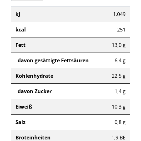
kJ
1.049
kcal
251
Fett
13,0 g
davon gesättigte Fettsäuren
6,4 g
Kohlenhydrate
22,5 g
davon Zucker
1,4 g
Eiweiß
10,3 g
Salz
0,8 g
Broteinheiten
1,9 BE