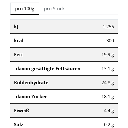
pro 100g
pro Stück
kJ
1.256
kcal
300
Fett
19,9 g
davon gesättigte Fettsäuren
13,1 g
Kohlenhydrate
24,8 g
davon Zucker
18,1 g
Eiweiß
4,4 g
Salz
0,2 g