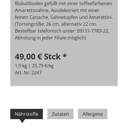
Biskuitboden gefüllt mit einer toffeefarbenen
Amarettosahne. Ausdekoriert mit einer
feinen Canache, Sahnetupfen und Amarettini.
(Tortengröße: 26 cm, alternativ 22 cm.
Bestellbar telefonisch unter: 09131-7783-22,
Abholung in jeder Filiale möglich)
49,00 €
Stck
*
1,9 kg | 25,79 €/kg
Art. Nr: 2247
Nährstoffe
Zutaten
Allergene