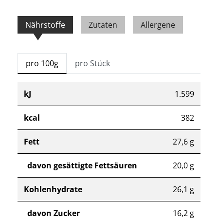
Nährstoffe
Zutaten
Allergene
pro 100g
pro Stück
kJ
1.599
kcal
382
Fett
27,6 g
davon gesättigte Fettsäuren
20,0 g
Kohlenhydrate
26,1 g
davon Zucker
16,2 g