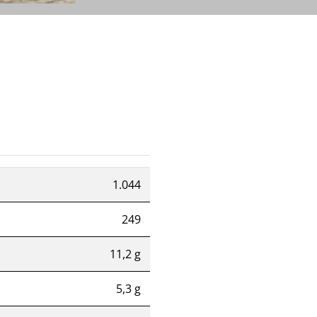
1.044
249
11,2 g
5,3 g