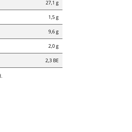
27,1 g
1,5 g
9,6 g
2,0 g
2,3 BE
.