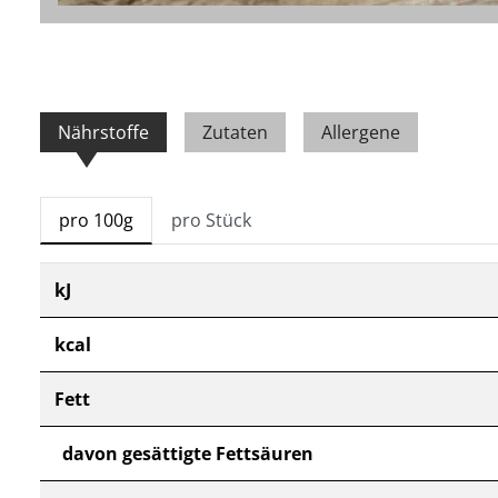
Nährstoffe
Zutaten
Allergene
pro 100g
pro Stück
kJ
kcal
Fett
davon gesättigte Fettsäuren