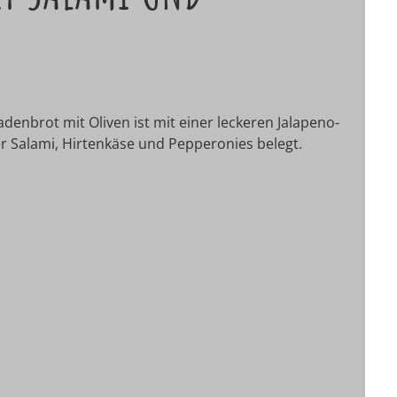
denbrot mit Oliven ist mit einer leckeren Jalapeno-
er Salami, Hirtenkäse und Pepperonies belegt.