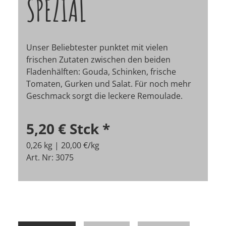
SPEZIAL
Unser Beliebtester punktet mit vielen
frischen Zutaten zwischen den beiden
Fladenhälften: Gouda, Schinken, frische
Tomaten, Gurken und Salat. Für noch mehr
Geschmack sorgt die leckere Remoulade.
5,20 €
Stck
*
0,26 kg | 20,00 €/kg
Art. Nr: 3075