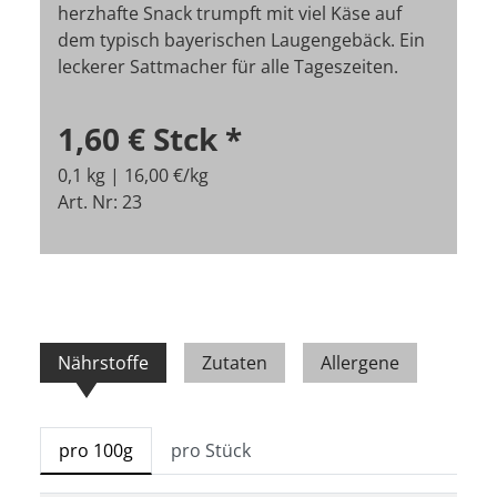
herzhafte Snack trumpft mit viel Käse auf
dem typisch bayerischen Laugengebäck. Ein
leckerer Sattmacher für alle Tageszeiten.
1,60 €
Stck
*
0,1 kg | 16,00 €/kg
Art. Nr: 23
Nährstoffe
Zutaten
Allergene
pro 100g
pro Stück