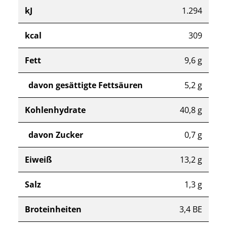
kJ
1.294
kcal
309
Fett
9,6 g
davon gesättigte Fettsäuren
5,2 g
Kohlenhydrate
40,8 g
davon Zucker
0,7 g
Eiweiß
13,2 g
Salz
1,3 g
Broteinheiten
3,4 BE