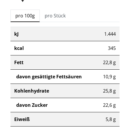
pro 100g
pro Stück
kJ
1.444
kcal
345
Fett
22,8 g
davon gesättigte Fettsäuren
10,9 g
Kohlenhydrate
25,8 g
davon Zucker
22,6 g
Eiweiß
5,8 g