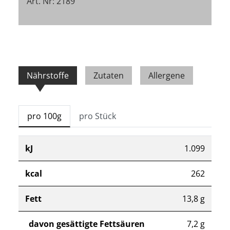
Art. Nr: 2189
Nährstoffe
Zutaten
Allergene
pro 100g
pro Stück
kJ
1.099
kcal
262
Fett
13,8 g
davon gesättigte Fettsäuren
7,2 g