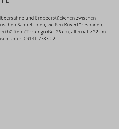
Erdbeersahne und Erdbeerstückchen zwischen
t frischen Sahnetupfen, weißen Kuvertürespänen,
thälften. (Tortengröße: 26 cm, alternativ 22 cm.
onisch unter: 09131-7783-22)