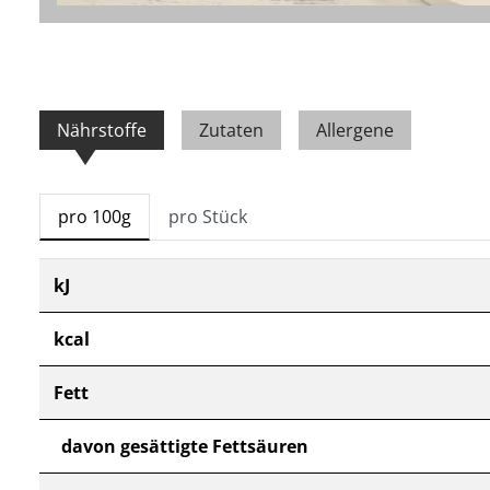
Nährstoffe
Zutaten
Allergene
pro 100g
pro Stück
kJ
kcal
Fett
davon gesättigte Fettsäuren