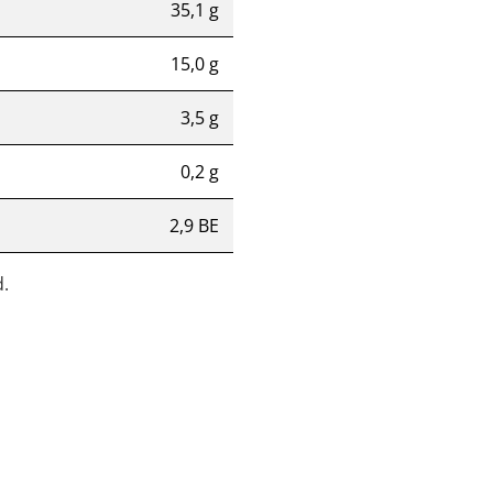
35,1 g
15,0 g
3,5 g
0,2 g
2,9 BE
.