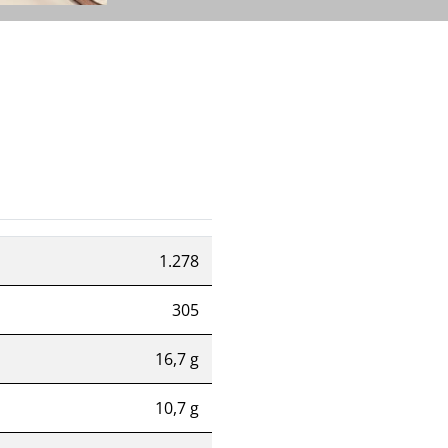
1.278
305
16,7 g
10,7 g