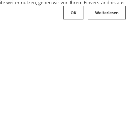
te weiter nutzen, gehen wir von Ihrem Einverständnis aus.
OK
Weiterlesen
Karriere
Folge uns auf
Stellenangebote
Ausbildung
Zahlungsarten