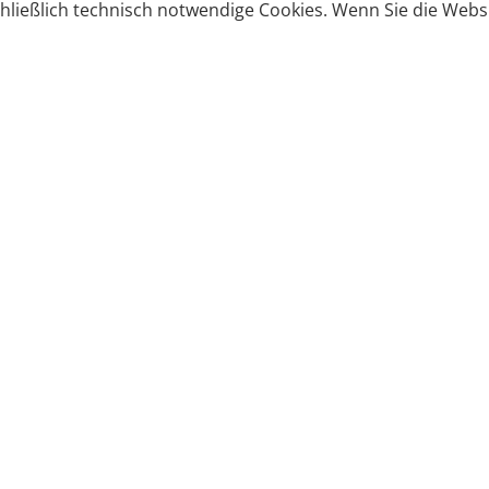
ließlich technisch notwendige Cookies. Wenn Sie die Websi
Produkte bestellen
Produkte
Zahlungsbedingungen &
Brote
Brötchen
Süßes
Versand
Imbiss & Snacks
Torten
Widerrufsrecht
Frühstück