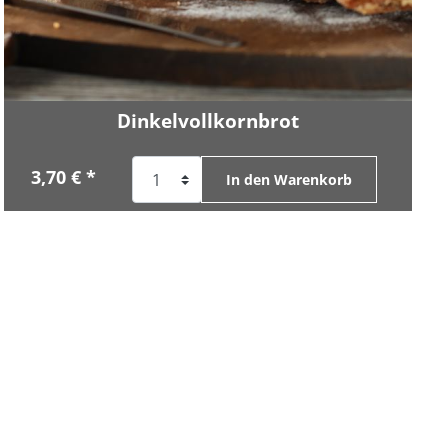
Dinkelvollkornbrot
3,70 € *
In den Warenkorb