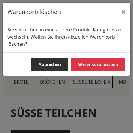
×
Warenkorb löschen
Sie versuchen in eine andere Produkt-Kategorie zu
Startseite
Produkte
Casa Pane
wechseln. Wollen Sie Ihren aktuellen Warenkorb
SÜSSE TEILCHEN
löschen?
Abbrechen
Warenkorb löschen
BROTE
BRÖTCHEN
SÜSSE TEILCHEN
IMBIS
SÜSSE TEILCHEN