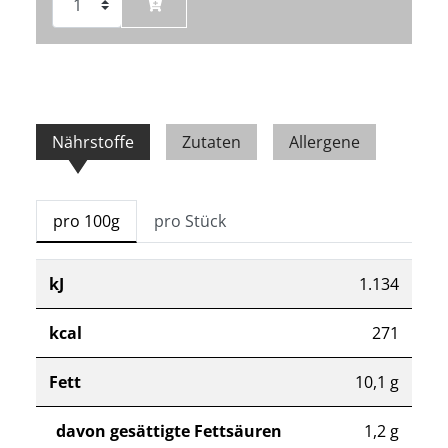
Nährstoffe
Zutaten
Allergene
pro 100g
pro Stück
kJ
1.134
kcal
271
Fett
10,1 g
davon gesättigte Fettsäuren
1,2 g