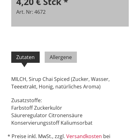
4,20 €
Stck
*
Art. Nr: 4672
Zutaten
Allergene
MILCH, Sirup Chai Spiced (Zucker, Wasser,
Teeextrakt, Honig, natürliches Aroma)
Zusatzstoffe:
Farbstoff Zuckerkulör
Säureregulator Citronensäure
Konservierungsstoff Kaliumsorbat
* Preise inkl. MwSt., zzgl.
Versandkosten
bei